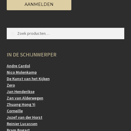
AANMELDEN
Zoeken naar:
Zoeken
IN DE SCHIJNWERPER
Andre Cardol
Nico Molenkamp
De Kunst van het Kijken
Zero
Jan Henderikse
Zan van Alderwegen
Zhuang Hong Yi
Corneille
Jozef van der Horst
Reinier Lucassen
Bram Bogart