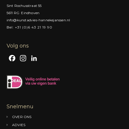
Sint Rochusstraat 55
5611 RG Eindhoven
info@kunstadvies-hannekejanssen.nl
Bel: +31 (0)6 43 21 19 90
Volg ons
F
I
L
a
n
i
c
s
n
e
t
k
b
a
e
o
g
d
Snelmenu
o
r
I
OVER ONS
k
a
n
ADVIES
m