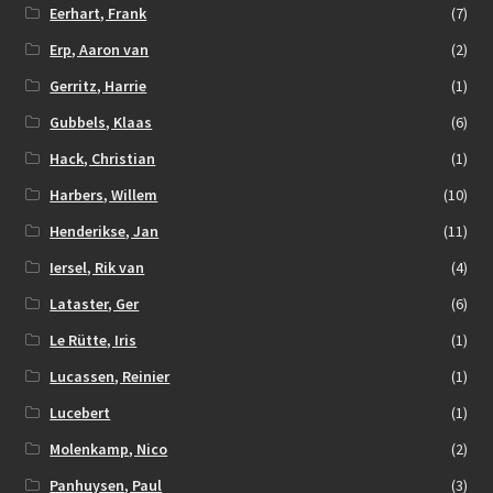
Eerhart, Frank
(7)
Erp, Aaron van
(2)
Gerritz, Harrie
(1)
Gubbels, Klaas
(6)
Hack, Christian
(1)
Harbers, Willem
(10)
Henderikse, Jan
(11)
Iersel, Rik van
(4)
Lataster, Ger
(6)
Le Rütte, Iris
(1)
Lucassen, Reinier
(1)
Lucebert
(1)
Molenkamp, Nico
(2)
Panhuysen, Paul
(3)