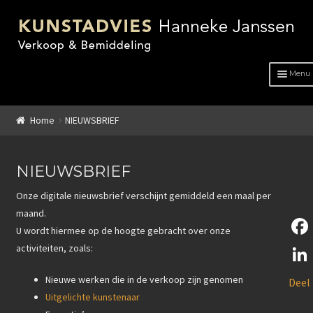
Menu
HOME
Home
NIEUWSBRIEF
OVER ONS
ADVIES
NIEUWSBRIEF
Onze digitale
nieuwsbrief verschijnt gemiddeld een maal per
KUNSTENAARS
maand.
U wordt hiermee op de hoogte gebracht over onze
GENRE
activiteiten, zoals:
F
GENRE
a
L
Nieuwe werken die in de verkoop zijn genomen
Deel
c
Schilderkunst
Uitgelichte kunstenaar
i