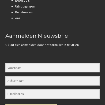
Expostie’s
e
n
Beeldhouwkunst
Uitnodigingen
b
k
Kunstenaars
o
Keramiek
e
enz.
o
d
Grafiek
k
I
Aanmelden Nieuwsbrief
Tekeningen
n
U kunt zich aanmelden door het formulier in te vullen.
3D-Neon sculptuur
KUNST ACTUEEL
KUNST ACTUEEL
SOCIAL MEDIA
CONTACT