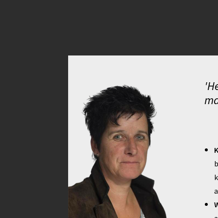
'H
ma
K
b
k
a
W