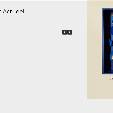
t Actueel
e of
Ja