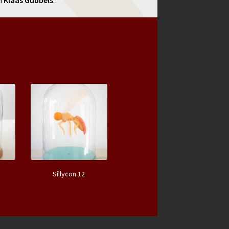
n
Klaas Gubbels
.
Sillycon 12