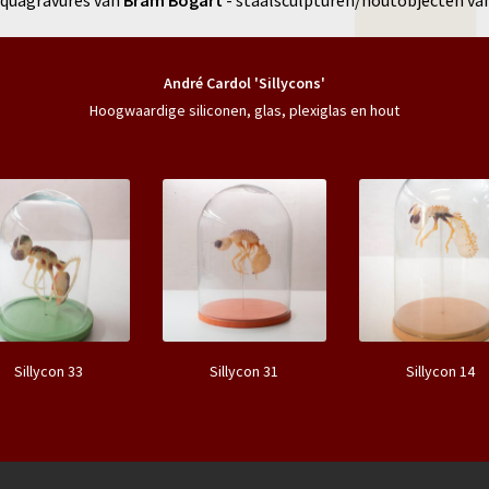
quagravures van
Bram Bogart
- staalsculpturen/houtobjecten va
André Cardol 'Sillycons'
Hoogwaardige siliconen, glas, plexiglas en hout
Sillycon 33
Sillycon 31
Sillycon 14