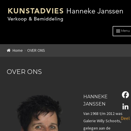
Menu
HOME
Home
OVER ONS
OVER ONS
ADVIES
OVER ONS
KUNSTENAARS
HANNEKE
GENRE
JANSSEN
F
GENRE
a
Van 1968 t/m 2012 was
L
Deel
Galerie Willy Schoots,
c
Schilderkunst
i
gelegen aan de