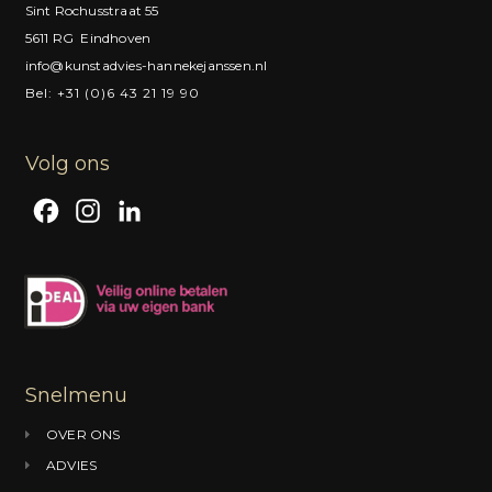
Sint Rochusstraat 55
5611 RG Eindhoven
info@kunstadvies-hannekejanssen.nl
Bel: +31 (0)6 43 21 19 90
Volg ons
F
I
L
a
n
i
c
s
n
e
t
k
b
a
e
o
g
d
Snelmenu
o
r
I
OVER ONS
k
a
n
ADVIES
m