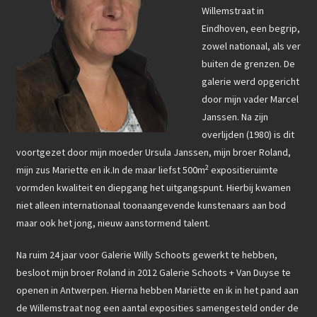
e
n
Willemstraat in
Beeldhouwkunst
b
Eindhoven, een begrip,
k
zowel nationaal, als ver
o
Keramiek
e
buiten de grenzen. De
o
d
Grafiek
galerie werd opgericht
k
I
door mijn vader Marcel
Tekeningen
Janssen. Na zijn
n
overlijden (1980) is dit
3D-Neon sculptuur
voortgezet door mijn moeder Ursula Janssen, mijn broer Roland,
2
mijn zus Mariette en ik.In de maar liefst 500m
expositieruimte
KUNST ACTUEEL
vormden kwaliteit en diepgang het uitgangspunt. Hierbij kwamen
niet alleen internationaal toonaangevende kunstenaars aan bod
KUNST ACTUEEL
maar ook het jong, nieuw aanstormend talent.
SOCIAL MEDIA
Na ruim 24 jaar voor Galerie Willy Schoots gewerkt te hebben,
besloot mijn broer Roland in 2012 Galerie Schoots + Van Duyse te
CONTACT
openen in Antwerpen. Hierna hebben Mariëtte en ik in het pand aan
de Willemstraat nog een aantal exposities samengesteld onder de