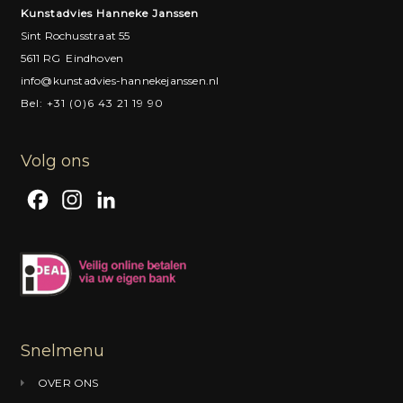
Kunstadvies Hanneke Janssen
Sint Rochusstraat 55
5611 RG Eindhoven
info@kunstadvies-hannekejanssen.nl
Bel: +31 (0)6 43 21 19 90
Volg ons
F
I
L
a
n
i
c
s
n
e
t
k
b
a
e
o
g
d
Snelmenu
o
r
I
OVER ONS
k
a
n