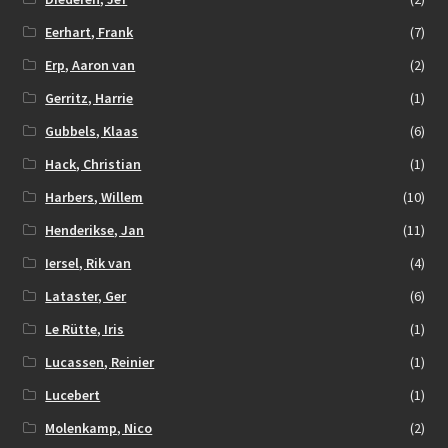
Eerhart, Frank
(7)
Erp, Aaron van
(2)
Gerritz, Harrie
(1)
Gubbels, Klaas
(6)
Hack, Christian
(1)
Harbers, Willem
(10)
Henderikse, Jan
(11)
Iersel, Rik van
(4)
Lataster, Ger
(6)
Le Rütte, Iris
(1)
Lucassen, Reinier
(1)
Lucebert
(1)
Molenkamp, Nico
(2)