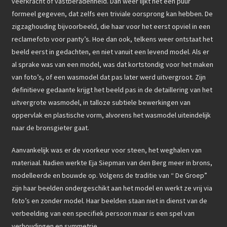
veerkracht of vastberadenheid. Dan weer lijkt het een puur
e
n
Beeldhouwkunst
formeel gegeven, dat zelfs een triviale oorsprong kan hebben. De
b
k
zigzaghouding bijvoorbeeld, die haar voor het eerst opviel in een
o
Keramiek
e
reclamefoto voor panty’s. Hoe dan ook, telkens weer ontstaat het
o
beeld eerst in gedachten, en niet vanuit een levend model. Als er
d
Grafiek
al sprake was van een model, was dat kortstondig voor het maken
k
I
van foto’s, of een wasmodel dat pas later werd uitvergroot. Zijn
Tekeningen
n
definitieve gedaante krijgt het beeld pas in de detaillering van het
uitvergrote wasmodel, in talloze subtiele bewerkingen van
3D-Neon sculptuur
oppervlak en plastische vorm, alvorens het wasmodel uiteindelijk
naar de bronsgieter gaat.
KUNST ACTUEEL
Aanvankelijk was er de voorkeur voor steen, het weghalen van
KUNST ACTUEEL
materiaal. Nadien werkte Eja Siepman van den Berg meer in brons,
SOCIAL MEDIA
modelleerde en bouwde op. Volgens de traditie van “ De Groep”
zijn haar beelden ondergeschikt aan het model en werkt ze vrij via
CONTACT
foto’s en zonder model. Haar beelden staan niet in dienst van de
verbeelding van een specifiek persoon maar is een spel van
verhoudingen en symmetrie.