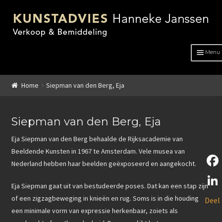
Menu
HOME
Home
Siepman van den Berg, Eja
OVER ONS
ADVIES
Siepman van den Berg, Eja
Eja Siepman van den Berg behaalde de Rijksacademie van
KUNSTENAARS
Beeldende Kunsten in 1967 te Amsterdam. Vele musea van
Nederland hebben haar beelden geëxposeerd en aangekocht.
GENRE
F
Eja Siepman gaat uit van bestudeerde poses. Dat kan een stap zijn
GENRE
a
L
of een zigzagbeweging in knieën en rug. Soms is in die houding
Deel
c
Schilderkunst
een minimale vorm van expressie herkenbaar, zoiets als
i