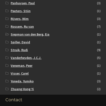
Panhuysen, Paul
(3)
Peeters, Stijn
(1)
Rijvers, Wim
(3)
Rossem, Ru van
(7)
Siepman van den Berg, Eja
(1)
Spiller, David
(1)
Struik, Rudi
(9)
Vanderheyden, J.C.J.
(5)
Veneman, Peer
(1)
Visser, Carel
(1)
Yoneda, Yumiko
(3)
Zhuang Hong Yi
(2)
Contact