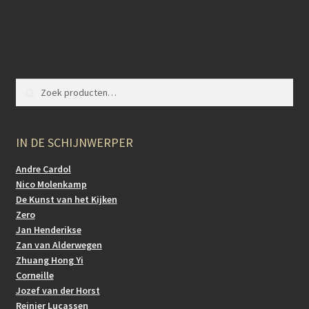
Zoeken naar:
Zoeken
IN DE SCHIJNWERPER
Andre Cardol
Nico Molenkamp
De Kunst van het Kijken
Zero
Jan Henderikse
Zan van Alderwegen
Zhuang Hong Yi
Corneille
Jozef van der Horst
Reinier Lucassen