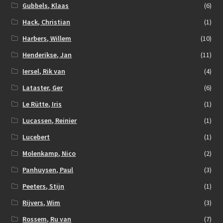
Gubbels, Klaas
(6)
Hack, Christian
(1)
Harbers, Willem
(10)
Henderikse, Jan
(11)
Iersel, Rik van
(4)
Lataster, Ger
(6)
Le Rütte, Iris
(1)
Lucassen, Reinier
(1)
Lucebert
(1)
Molenkamp, Nico
(2)
Panhuysen, Paul
(3)
Peeters, Stijn
(1)
Rijvers, Wim
(3)
Rossem, Ru van
(7)