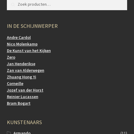
e
Zoeken naar:
Zoeken
n
Beeldhouwkunst
b
k
o
Keramiek
e
IN DE SCHIJNWERPER
o
d
Grafiek
Andre Cardol
k
I
Nico Molenkamp
Tekeningen
De Kunst van het Kijken
n
Zero
3D-Neon sculptuur
Jan Henderikse
Zan van Alderwegen
KUNST ACTUEEL
Zhuang Hong Yi
Corneille
KUNST ACTUEEL
Jozef van der Horst
Reinier Lucassen
SOCIAL MEDIA
Bram Bogart
CONTACT
KUNSTENAARS
Armando
(11)