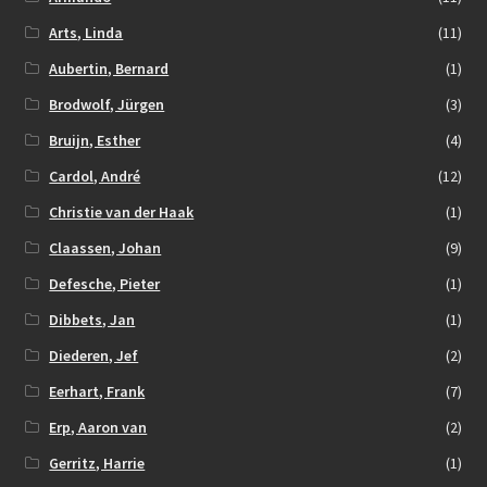
Arts, Linda
(11)
Aubertin, Bernard
(1)
Brodwolf, Jürgen
(3)
Bruijn, Esther
(4)
Cardol, André
(12)
Christie van der Haak
(1)
Claassen, Johan
(9)
Defesche, Pieter
(1)
Dibbets, Jan
(1)
Diederen, Jef
(2)
Eerhart, Frank
(7)
Erp, Aaron van
(2)
Gerritz, Harrie
(1)