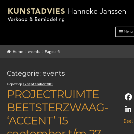
Menu
HOME
Home
events
Pagina 6
OVER ONS
ADVIES
Categorie: events
Gepost op
12 september 2019
KUNSTENAARS
PROJECTRUIMTE
GENRE
BEETSTERZWAAG-
F
GENRE
a
‘ACCENT’ 15
L
Deel
c
Schilderkunst
i
september t/m 27