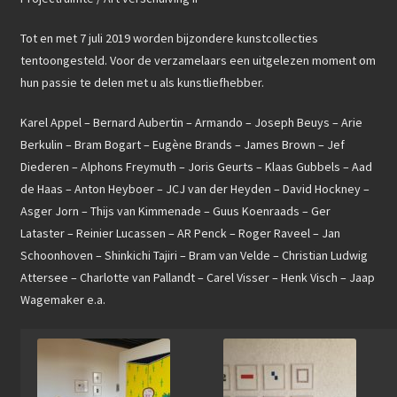
Tot en met 7 juli 2019 worden bijzondere kunstcollecties
tentoongesteld. Voor de verzamelaars een uitgelezen moment om
hun passie te delen met u als kunstliefhebber.
Karel Appel – Bernard Aubertin – Armando – Joseph Beuys – Arie
Berkulin – Bram Bogart – Eugène Brands – James Brown – Jef
Diederen – Alphons Freymuth – Joris Geurts – Klaas Gubbels – Aad
de Haas – Anton Heyboer – JCJ van der Heyden – David Hockney –
Asger Jorn – Thijs van Kimmenade – Guus Koenraads – Ger
Lataster – Reinier Lucassen – AR Penck – Roger Raveel – Jan
Schoonhoven – Shinkichi Tajiri – Bram van Velde – Christian Ludwig
Attersee – Charlotte van Pallandt – Carel Visser – Henk Visch – Jaap
Wagemaker e.a.