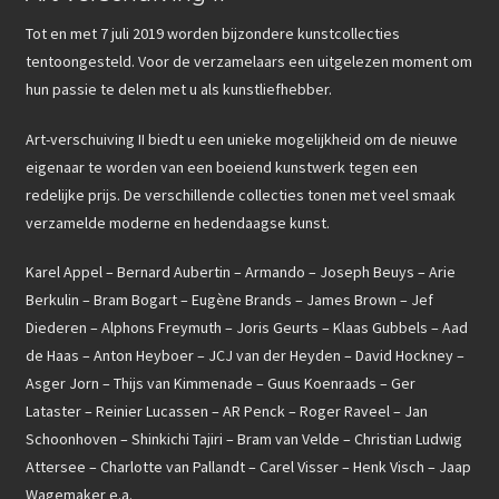
Tot en met 7 juli 2019 worden bijzondere kunstcollecties
tentoongesteld. Voor de verzamelaars een uitgelezen moment om
hun passie te delen met u als kunstliefhebber.
Art-verschuiving II biedt u een unieke mogelijkheid om de nieuwe
eigenaar te worden van een boeiend kunstwerk tegen een
redelijke prijs. De verschillende collecties tonen met veel smaak
verzamelde moderne en hedendaagse kunst.
Karel Appel – Bernard Aubertin – Armando – Joseph Beuys – Arie
Berkulin – Bram Bogart – Eugène Brands – James Brown – Jef
Diederen – Alphons Freymuth – Joris Geurts – Klaas Gubbels – Aad
de Haas – Anton Heyboer – JCJ van der Heyden – David Hockney –
Asger Jorn – Thijs van Kimmenade – Guus Koenraads – Ger
Lataster – Reinier Lucassen – AR Penck – Roger Raveel – Jan
Schoonhoven – Shinkichi Tajiri – Bram van Velde – Christian Ludwig
Attersee – Charlotte van Pallandt – Carel Visser – Henk Visch – Jaap
Wagemaker e.a.