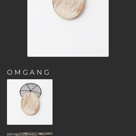
O M G A N G