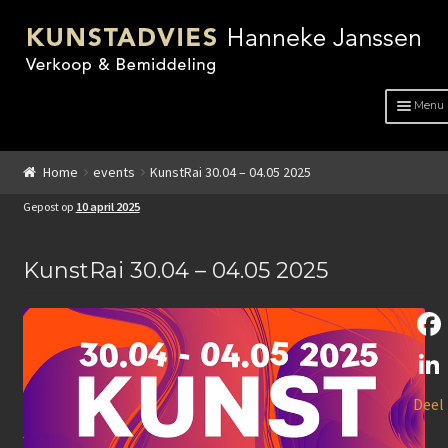
Menu
HOME
Home
events
KunstRai 30.04 – 04.05 2025
OVER ONS
Gepost op
10 april 2025
ADVIES
KunstRai 30.04 – 04.05 2025
KUNSTENAARS
GENRE
F
GENRE
a
L
Deel
c
Schilderkunst
i