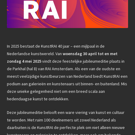
e
n
Beeldhouwkunst
b
k
o
Keramiek
e
o
d
Grafiek
k
I
In 2025 bestaat de KunstRAI 40 jaar – een mijlpaal in de
Tekeningen
n
Nederlandse kunstwereld. Van
woensdag 30 april tot en met
zondag 4 mei 2025
vindt deze feestelijke jubileumeditie plaats in
3D-Neon sculptuur
de Parkhal (hal 8) van RAI Amsterdam. Als een van de oudste en
KUNST ACTUEEL
meest veelzijdige kunstbeurzen van Nederland biedt KunstRAI een
podium aan galerieën en kunstenaars uit binnen- en buitenland. Mis
KUNST ACTUEEL
deze unieke gelegenheid niet om een breed scala aan
hedendaagse kunst te ontdekken.
SOCIAL MEDIA
Deze jubileumeditie belooft een ware viering van kunst en cultuur
CONTACT
te worden. Met ruim 100 deelnemers uit zowel Nederland als
daarbuiten is de KunstRAI de perfecte plek om niet alleen nieuwe
kunstenaars en galerieën te ontdekken, maar ook om bekende