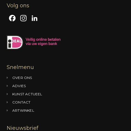
Volg ons
F
I
L
a
n
i
c
s
n
e
t
k
b
a
e
o
g
d
Snelmenu
o
r
I
OVER ONS
k
a
n
ADVIES
m
KUNST ACTUEEL
CONTACT
ARTWINKEL
Nieuwsbrief