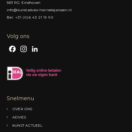
5611 RG Eindhoven
info@kunstadvies-hannekejanssen.nl
Bel: +31 (0)6 43 21 19 90
Volg ons
F
I
L
a
n
i
c
s
n
e
t
k
b
a
e
o
g
d
Snelmenu
o
r
I
OVER ONS
k
a
n
ADVIES
m
KUNST ACTUEEL