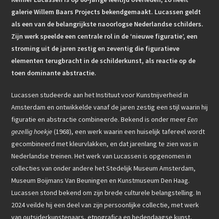
galerie Willem Baars Projects bekendgemaakt. Lucassen geldt
als een van de belangrijkste naoorlogse Nederlandse schilders.
Zijn werk speelde een centrale rol in de ‘nieuwe figuratie’, een
stroming uit de jaren zestig en zeventig die figuratieve
elementen terugbracht in de schilderkunst, als reactie op de
toen dominante abstractie.
Lucassen studeerde aan het Instituut voor Kunstnijverheid in
Amsterdam en ontwikkelde vanaf de jaren zestig een stijl waarin hij
figuratie en abstractie combineerde. Bekend is onder meer
Een
gezellig hoekje
(1968), een werk waarin een huiselijk tafereel wordt
gecombineerd met kleurvlakken, en dat jarenlang te zien was in
Nederlandse treinen. Het werk van Lucassen is opgenomen in
collecties van onder andere het Stedelijk Museum Amsterdam,
Museum Boijmans Van Beuningen en Kunstmuseum Den Haag.
Lucassen stond bekend om zijn brede culturele belangstelling. In
2024 veilde hij een deel van zijn persoonlijke collectie, met werk
van outsiderkunstenaars, etnografica en hedendaagse kunst,