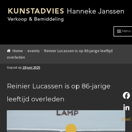
Menu
HOME
Home
events
Reinier Lucassen is op 86-jarige leeftijd
overleden
OVER ONS
Gepost op
18 juni 2025
ADVIES
KUNSTENAARS
Reinier Lucassen is op 86-jarige
leeftijd overleden
GENRE
F
GENRE
a
L
Deel
c
Schilderkunst
i