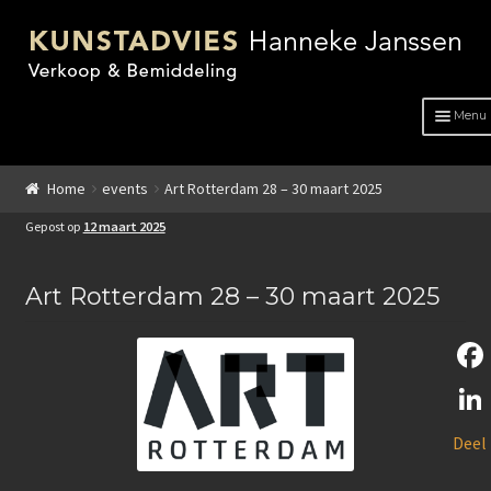
Menu
HOME
Home
events
Art Rotterdam 28 – 30 maart 2025
OVER ONS
Gepost op
12 maart 2025
ADVIES
Art Rotterdam 28 – 30 maart 2025
KUNSTENAARS
GENRE
F
GENRE
a
L
Deel
c
Schilderkunst
i