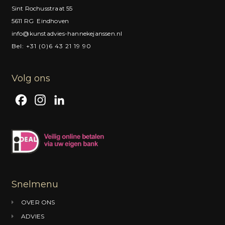
Sint Rochusstraat 55
5611 RG Eindhoven
info@kunstadvies-hannekejanssen.nl
Bel: +31 (0)6 43 21 19 90
Volg ons
F
I
L
a
n
i
c
s
n
e
t
k
b
a
e
o
g
d
Snelmenu
o
r
I
OVER ONS
k
a
n
ADVIES
m