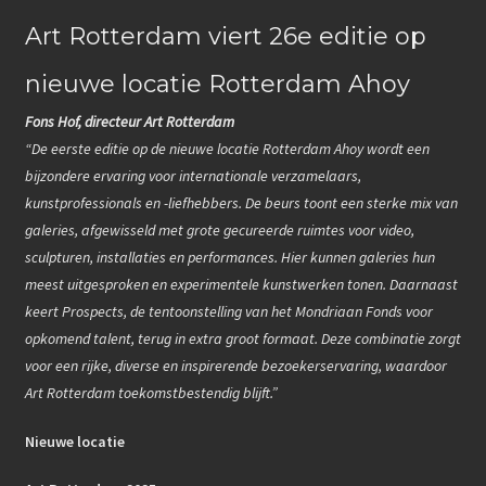
e
n
Beeldhouwkunst
Art Rotterdam viert 26e editie op
b
k
o
Keramiek
nieuwe locatie Rotterdam Ahoy
e
o
d
Fons Hof, directeur Art Rotterdam
Grafiek
k
“De eerste editie op de nieuwe locatie Rotterdam Ahoy wordt een
I
Tekeningen
bijzondere ervaring voor internationale verzamelaars,
n
kunstprofessionals en -liefhebbers. De beurs toont een sterke mix van
3D-Neon sculptuur
galeries, afgewisseld met grote gecureerde ruimtes voor video,
sculpturen, installaties en performances. Hier kunnen galeries hun
KUNST ACTUEEL
meest uitgesproken en experimentele kunstwerken tonen. Daarnaast
keert Prospects, de tentoonstelling van het Mondriaan Fonds voor
KUNST ACTUEEL
opkomend talent, terug in extra groot formaat. Deze combinatie zorgt
voor een rijke, diverse en inspirerende bezoekerservaring, waardoor
SOCIAL MEDIA
Art Rotterdam toekomstbestendig blijft.”
CONTACT
Nieuwe locatie