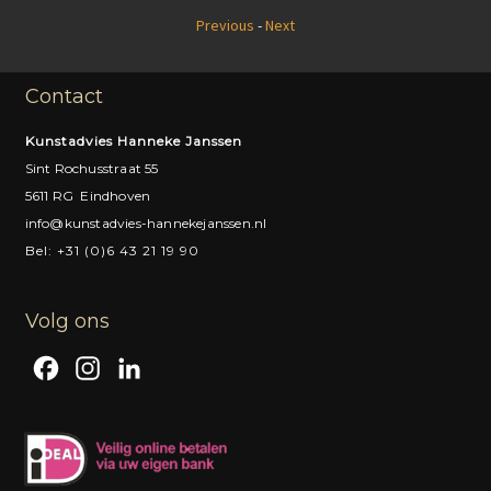
Previous
-
Next
Contact
Kunstadvies Hanneke Janssen
Sint Rochusstraat 55
5611 RG Eindhoven
info@kunstadvies-hannekejanssen.nl
Bel: +31 (0)6 43 21 19 90
Volg ons
F
I
L
a
n
i
c
s
n
e
t
k