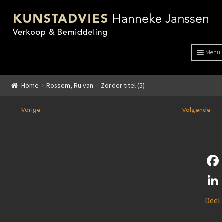
Menu
HOME
Home
Rossem, Ru van
Zonder titel (5)
OVER ONS
Vorige
Volgende
ADVIES
KUNSTENAARS
GENRE
F
GENRE
a
L
Deel
c
Schilderkunst
i