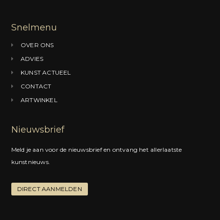
b
a
e
o
g
d
Snelmenu
o
r
I
OVER ONS
k
a
n
ADVIES
m
KUNST ACTUEEL
CONTACT
ARTWINKEL
Nieuwsbrief
Meld je aan voor de nieuwsbrief en ontvang het allerlaatste
kunstnieuws.
DIRECT AANMELDEN