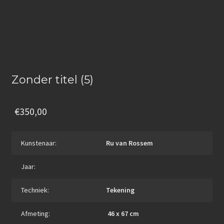
e
n
Beeldhouwkunst
b
k
o
Keramiek
e
o
d
Grafiek
k
I
Zonder titel (5)
Tekeningen
n
3D-Neon sculptuur
€
350,00
KUNST ACTUEEL
Kunstenaar:
Ru van Rossem
KUNST ACTUEEL
Jaar:
SOCIAL MEDIA
Techniek:
Tekening
CONTACT
Afmeting:
46 x 67 cm