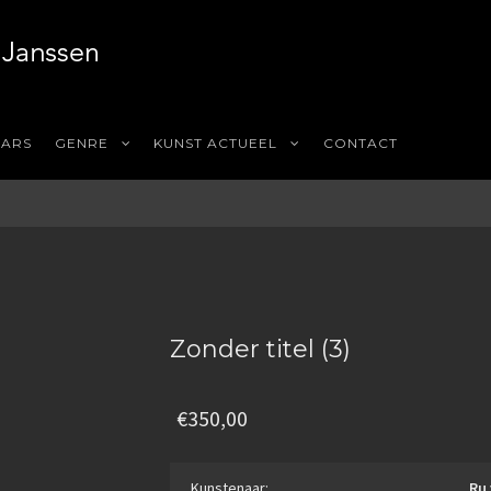
AARS
GENRE
KUNST ACTUEEL
CONTACT
Zonder titel (3)
€
350,00
Kunstenaar:
Ru