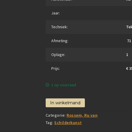
Jaar:
Techniek:
Te
Afmeting:
71
Oplage:
1
Prijs:
€ 3
1 op voorraad
In winkelmand
Categorie:
Rossem, Ru van
Tag:
Schilderkunst