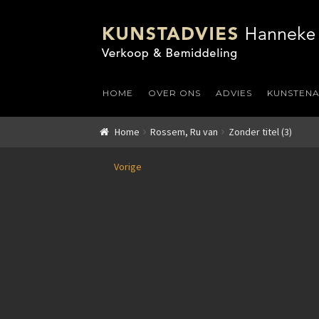
HOME
OVER ONS
ADVIES
KUNSTEN
Home
Rossem, Ru van
Zonder titel (3)
Vorige