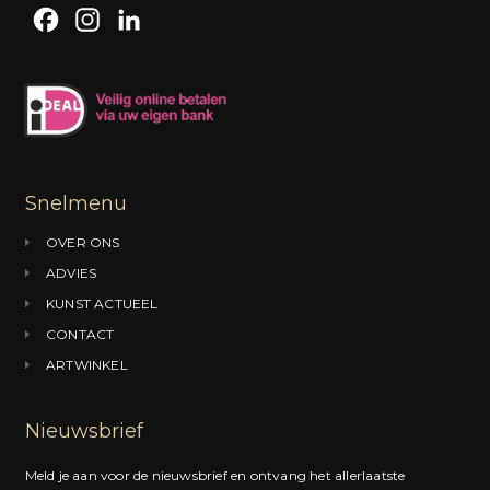
F
I
L
a
n
i
c
s
n
e
t
k
b
a
e
o
g
d
Snelmenu
o
r
I
OVER ONS
k
a
n
ADVIES
m
KUNST ACTUEEL
CONTACT
ARTWINKEL
Nieuwsbrief
Meld je aan voor de nieuwsbrief en ontvang het allerlaatste