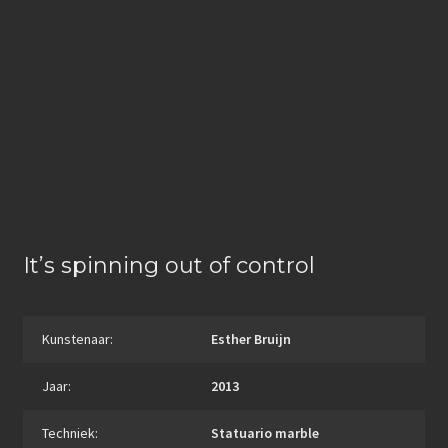
e
n
Beeldhouwkunst
b
k
o
Keramiek
e
o
d
Grafiek
k
I
Tekeningen
n
3D-Neon sculptuur
KUNST ACTUEEL
It’s spinning out of control
KUNST ACTUEEL
Kunstenaar:
Esther Bruijn
SOCIAL MEDIA
Jaar:
2013
CONTACT
Techniek:
Statuario marble