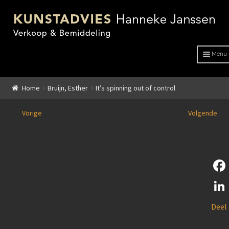
Menu
HOME
Home
Bruijn, Esther
It’s spinning out of control
OVER ONS
Vorige
Volgende
ADVIES
KUNSTENAARS
GENRE
F
GENRE
a
L
Deel
c
Schilderkunst
i