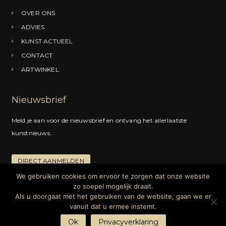
o
r
I
OVER ONS
k
a
n
ADVIES
m
KUNST ACTUEEL
CONTACT
ARTWINKEL
Nieuwsbrief
Meld je aan voor de nieuwsbrief en ontvang het allerlaatste
kunstnieuws.
DIRECT AANMELDEN
We gebruiken cookies om ervoor te zorgen dat onze website
zo soepel mogelijk draait.
Als u doorgaat met het gebruiken van de website, gaan we er
Copyright © 2024 |
Kunstadvies
Hanneke Janssen | Alle rechten
vanuit dat u ermee instemt.
voorbehouden |
Privacyverklaring
Ok
Privacyverklaring