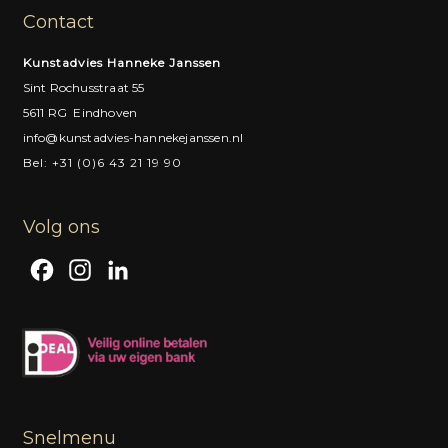
Contact
Kunstadvies Hanneke Janssen
Sint Rochusstraat 55
5611 RG Eindhoven
info@kunstadvies-hannekejanssen.nl
Bel: +31 (0)6 43 21 19 90
Volg ons
F
I
L
a
n
i
c
s
n
e
t
k
b
a
e
o
g
d
Snelmenu