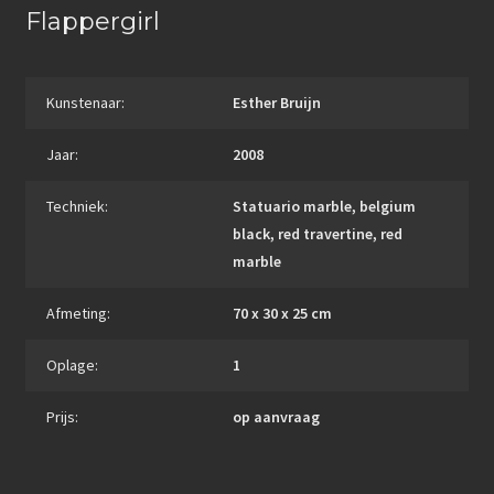
Flappergirl
Kunstenaar:
Esther Bruijn
Jaar:
2008
Techniek:
Statuario marble, belgium
black, red travertine, red
marble
Afmeting:
70 x 30 x 25 cm
Oplage:
1
Prijs:
op aanvraag