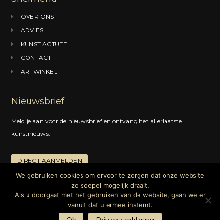
o
r
I
OVER ONS
k
a
n
ADVIES
m
KUNST ACTUEEL
CONTACT
ARTWINKEL
Nieuwsbrief
Meld je aan voor de nieuwsbrief en ontvang het allerlaatste
kunstnieuws.
DIRECT AANMELDEN
We gebruiken cookies om ervoor te zorgen dat onze website
zo soepel mogelijk draait.
Als u doorgaat met het gebruiken van de website, gaan we er
Copyright © 2024 |
Kunstadvies
Hanneke Janssen | Alle rechten
vanuit dat u ermee instemt.
voorbehouden |
Privacyverklaring