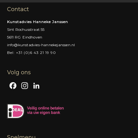
Contact
Kunstadvies Hanneke Janssen
Sint Rochusstraat 55
5611 RG Eindhoven
info@kunstadvies-hannekejanssen.nl
Bel: +31 (0)6 43 21 19 90
Volg ons
F
I
L
a
n
i
c
s
n
e
t
k
b
a
e
o
g
d
Snelmenu