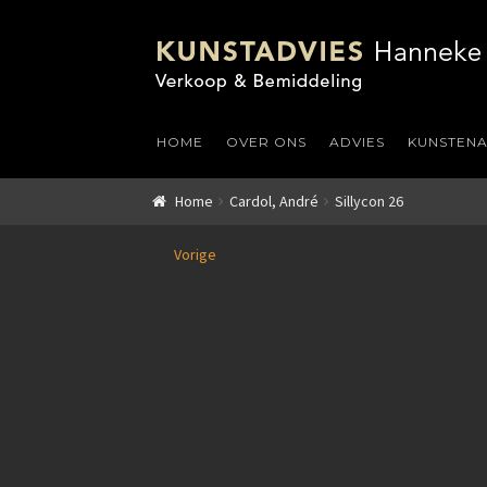
HOME
OVER ONS
ADVIES
KUNSTEN
Home
Cardol, André
Sillycon 26
Vorige