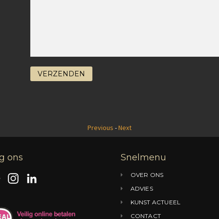
Previous
-
Next
g ons
Snelmenu
OVER ONS
F
I
L
ADVIES
a
n
i
KUNST ACTUEEL
c
s
n
CONTACT