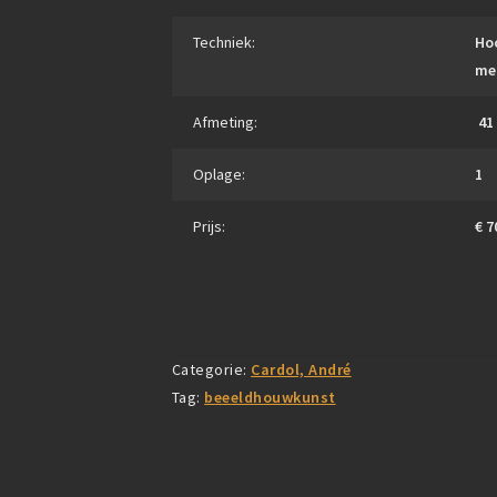
Techniek:
Ho
me
Afmeting:
41 
Oplage:
1
Prijs:
€ 7
Categorie:
Cardol, André
Tag:
beeeldhouwkunst