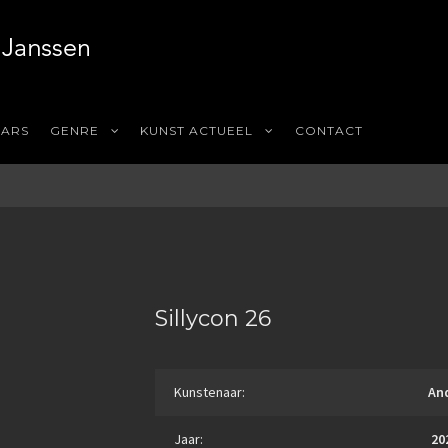
AARS
GENRE
KUNST ACTUEEL
CONTACT
Sillycon 26
Kunstenaar:
An
Jaar:
20