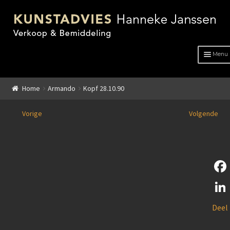
Menu
HOME
Home
Armando
Kopf 28.10.90
OVER ONS
Vorige
Volgende
ADVIES
KUNSTENAARS
GENRE
F
GENRE
a
L
Deel
c
Schilderkunst
i