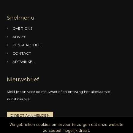
b
a
e
o
g
d
Snelmenu
o
r
I
OVER ONS
k
a
n
ADVIES
m
KUNST ACTUEEL
CONTACT
ARTWINKEL
Nieuwsbrief
Meld je aan voor de nieuwsbrief en ontvang het allerlaatste
kunstnieuws.
DIRECT AANMELDEN
We gebruiken cookies om ervoor te zorgen dat onze website
zo soepel mogelijk draait.