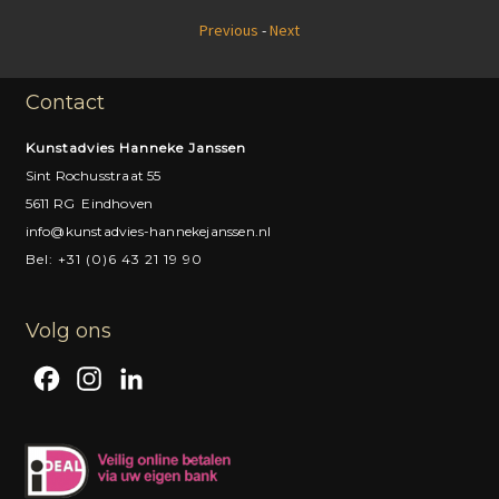
Previous
-
Next
Contact
Kunstadvies Hanneke Janssen
Sint Rochusstraat 55
5611 RG Eindhoven
info@kunstadvies-hannekejanssen.nl
Bel: +31 (0)6 43 21 19 90
Volg ons
F
I
L
a
n
i
c
s
n
e
t
k