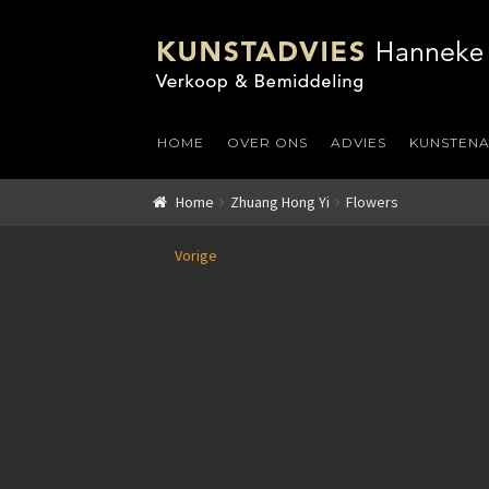
HOME
OVER ONS
ADVIES
KUNSTEN
Home
Zhuang Hong Yi
Flowers
Vorige