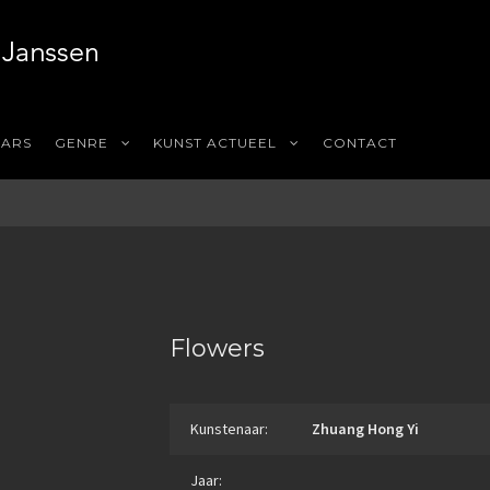
AARS
GENRE
KUNST ACTUEEL
CONTACT
Flowers
Kunstenaar:
Zhuang Hong Yi
Jaar: