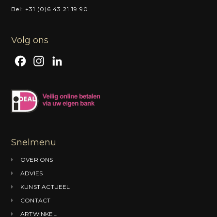
Bel: +31 (0)6 43 21 19 90
Volg ons
F
I
L
a
n
i
c
s
n
e
t
k
b
a
e
o
g
d
Snelmenu
o
r
I
OVER ONS
k
a
n
ADVIES
m
KUNST ACTUEEL
CONTACT
ARTWINKEL